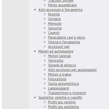
Traction System
Molle assemblate
Altri accessori e ferramenta
Rotelle
Cerniere
Mensole
Consolle
Cavetti
Paracadute cavi e micro
Viteria e ferramenta
Accessori vari
Motori ed automazioni
Motori laterali
Verricello
Sistemi di sblocco
Altri accessori per automazioni
Motori a traino
Fotocellule
Costa optoelettrica
Lampeggianti
Trasmettitori e riceventi
Spallette, velette e coprifili
Profili alu velette
Profili alu spalletta