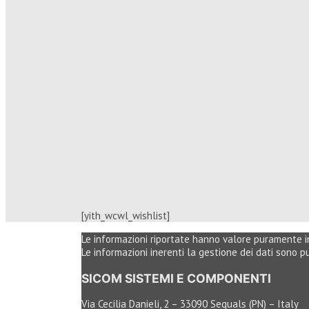
[yith_wcwl_wishlist]
Le informazioni riportate hanno valore puramente ind
Le informazioni inerenti la gestione dei dati sono 
SICOM SISTEMI E COMPONENTI
Via Cecilia Danieli, 2 – 33090 Sequals (PN) – Italy