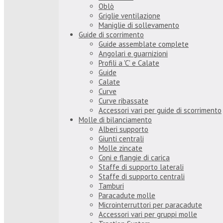
Oblò
Griglie ventilazione
Maniglie di sollevamento
Guide di scorrimento
Guide assemblate complete
Angolari e guarnizioni
Profili a 'C' e Calate
Guide
Calate
Curve
Curve ribassate
Accessori vari per guide di scorrimento
Molle di bilanciamento
Alberi supporto
Giunti centrali
Molle zincate
Coni e flangie di carica
Staffe di supporto laterali
Staffe di supporto centrali
Tamburi
Paracadute molle
Microinterruttori per paracadute
Accessori vari per gruppi molle