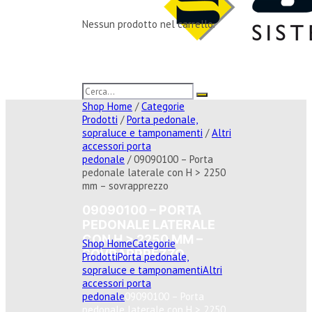
Nessun prodotto nel carrello.
Shop Home
/
Categorie
Prodotti
/
Porta pedonale,
sopraluce e tamponamenti
/
Altri
accessori porta
pedonale
/ 09090100 – Porta
pedonale laterale con H > 2250
mm – sovrapprezzo
09090100 – PORTA
PEDONALE LATERALE
CON H > 2250 MM –
Shop Home
Categorie
SOVRAPPREZZO
Prodotti
Porta pedonale,
sopraluce e tamponamenti
Altri
accessori porta
pedonale
09090100 – Porta
pedonale laterale con H > 2250