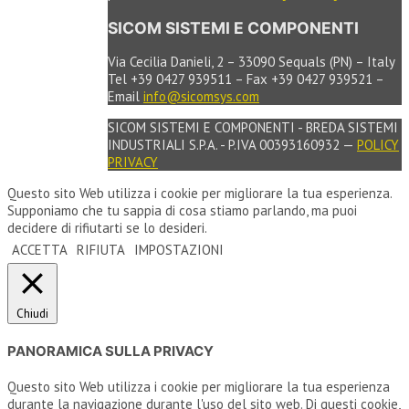
SICOM SISTEMI E COMPONENTI
Via Cecilia Danieli, 2 – 33090 Sequals (PN) – Italy
Tel +39 0427 939511 – Fax +39 0427 939521 –
Email
info@sicomsys.com
SICOM SISTEMI E COMPONENTI - BREDA SISTEMI
INDUSTRIALI S.P.A. - P.IVA 00393160932 —
POLICY
PRIVACY
Questo sito Web utilizza i cookie per migliorare la tua esperienza.
Supponiamo che tu sappia di cosa stiamo parlando, ma puoi
decidere di rifiutarti se lo desideri.
ACCETTA
RIFIUTA
IMPOSTAZIONI
Chiudi
PANORAMICA SULLA PRIVACY
Questo sito Web utilizza i cookie per migliorare la tua esperienza
durante la navigazione durante l'uso del sito web. Di questi cookie,