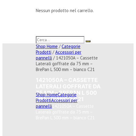
Nessun prodotto nel carrello.
Shop Home
/
Categorie
Prodotti
/
Accessori per
pannelli
/ 1421050A – Cassette
Laterali goffrate da 75 mm –
BrePan L 500 mm – bianco C21
1421050A – CASSETTE
LATERALI GOFFRATE DA
75 MM – BREPAN L 500
Shop Home
Categorie
MM – BIANCO C21
Prodotti
Accessori per
pannelli
1421050A – Cassette
Laterali goffrate da 75 mm –
BrePan L 500 mm – bianco C21