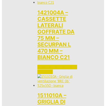
1421004A –
CASSETTE
LATERALI
GOFFRATE DA
75 MM –
SECURPAN L
470 MM –
BIANCO C21
Accedi per vedere i prezzi 
e ordinare
1511010A –
GRIGLIA DI