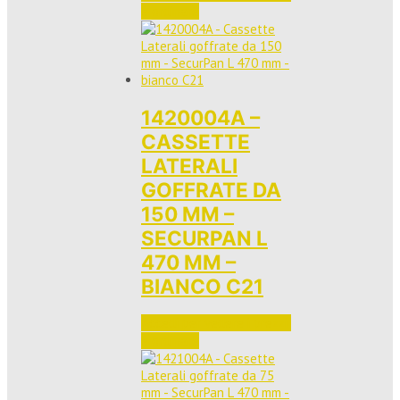
e ordinare
1420004A –
CASSETTE
LATERALI
GOFFRATE DA
150 MM –
SECURPAN L
470 MM –
BIANCO C21
Accedi per vedere i prezzi 
e ordinare