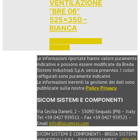
VENTILAZIONE
“BRE 06”
525×350 –
BIANCA
Accedi per vedere i prezzi 
e ordinare
Le informazioni riportate hanno valore puramente
indicativo e possono essere modificate da Breda
Sistemi Industriali S.p.A. senza preavviso. I colori
raffigurati sono puramente indicativi.
Le informazioni inerenti la gestione dei dati sono
pubblicate sulla nostra
.
Policy Privacy
SICOM SISTEMI E COMPONENTI
Via Cecilia Danieli, 2 – 33090 Sequals (PN) – Italy
Tel +39 0427 939511 – Fax +39 0427 939521 –
Email
info@sicomsys.com
SICOM SISTEMI E COMPONENTI - BREDA SISTEMI
INDUSTRIALI S.P.A. - P.IVA 00393160932 —
POLICY