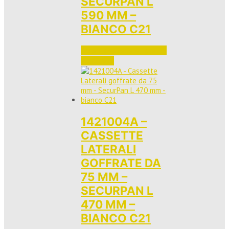
SECURPAN L
590 MM –
BIANCO C21
Accedi per vedere i prezzi 
e ordinare
1421004A –
CASSETTE
LATERALI
GOFFRATE DA
75 MM –
SECURPAN L
470 MM –
BIANCO C21