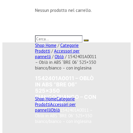
Nessun prodotto nel carrello.
Shop Home
/
Categorie
Prodotti
/
Accessori per
pannelli
/
Oblò
/ 1542401A0011
– Oblò in ABS “BRE 06” 525×350
bianco/bianco – con inglesina
1542401A0011 – OBLÒ
IN ABS “BRE 06”
525×350
BIANCO/BIANCO – CON
Shop Home
Categorie
INGLESINA
Prodotti
Accessori per
pannelli
Oblò
1542401A0011 –
Oblò in ABS “BRE 06” 525×350
bianco/bianco – con inglesina