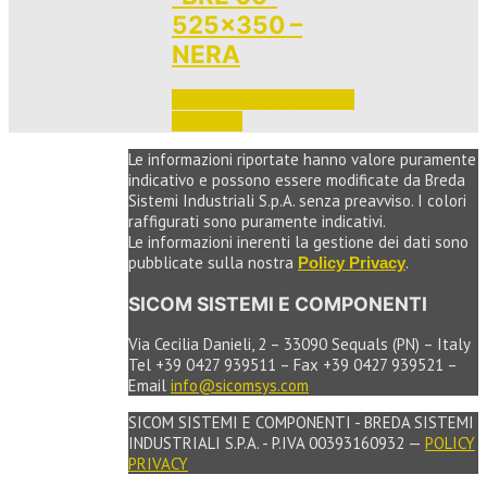
525×350 –
NERA
Accedi per vedere i prezzi 
e ordinare
Le informazioni riportate hanno valore puramente
indicativo e possono essere modificate da Breda
Sistemi Industriali S.p.A. senza preavviso. I colori
raffigurati sono puramente indicativi.
Le informazioni inerenti la gestione dei dati sono
pubblicate sulla nostra
.
Policy Privacy
SICOM SISTEMI E COMPONENTI
Via Cecilia Danieli, 2 – 33090 Sequals (PN) – Italy
Tel +39 0427 939511 – Fax +39 0427 939521 –
Email
info@sicomsys.com
SICOM SISTEMI E COMPONENTI - BREDA SISTEMI
INDUSTRIALI S.P.A. - P.IVA 00393160932 —
POLICY
PRIVACY