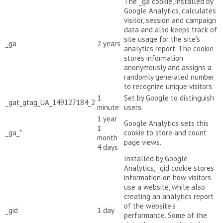
The _ga cookie, installed by
Google Analytics, calculates
visitor, session and campaign
data and also keeps track of
site usage for the site's
_ga
2 years
analytics report. The cookie
stores information
anonymously and assigns a
randomly generated number
to recognize unique visitors.
1
Set by Google to distinguish
_gat_gtag_UA_149127184_2
minute
users.
1 year
Google Analytics sets this
1
_ga_*
cookie to store and count
month
page views.
4 days
Installed by Google
Analytics, _gid cookie stores
information on how visitors
use a website, while also
creating an analytics report
of the website's
_gid
1 day
performance. Some of the