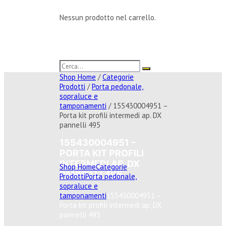
Nessun prodotto nel carrello.
Shop Home
/
Categorie
Prodotti
/
Porta pedonale,
sopraluce e
tamponamenti
/ 155430004951 –
Porta kit profili intermedi ap. DX
pannelli 495
155430004951 –
PORTA KIT PROFILI
INTERMEDI AP. DX
Shop Home
Categorie
PANNELLI 495
Prodotti
Porta pedonale,
sopraluce e
tamponamenti
155430004951 –
Porta kit profili intermedi ap. DX
pannelli 495