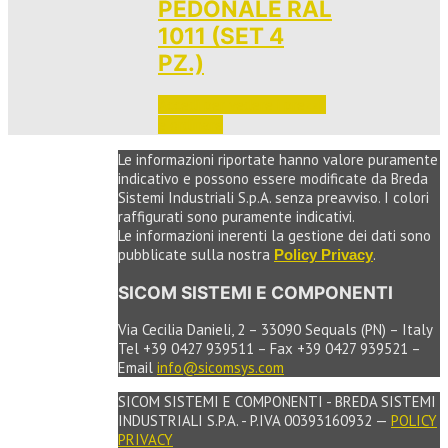
PEDONALE RAL
1011 (SET 4
PZ.)
Accedi per vedere i prezzi 
e ordinare
Le informazioni riportate hanno valore puramente
indicativo e possono essere modificate da Breda
Sistemi Industriali S.p.A. senza preavviso. I colori
raffigurati sono puramente indicativi.
Le informazioni inerenti la gestione dei dati sono
pubblicate sulla nostra
.
Policy Privacy
SICOM SISTEMI E COMPONENTI
Via Cecilia Danieli, 2 – 33090 Sequals (PN) – Italy
Tel +39 0427 939511 – Fax +39 0427 939521 –
Email
info@sicomsys.com
SICOM SISTEMI E COMPONENTI - BREDA SISTEMI
INDUSTRIALI S.P.A. - P.IVA 00393160932 —
POLICY
PRIVACY