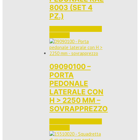
8003 (SET 4
PZ.)
Accedi per vedere i prezzi 
e ordinare
09090100 –
PORTA
PEDONALE
LATERALE CON
H > 2250 MM –
SOVRAPPREZZO
Accedi per vedere i prezzi 
e ordinare