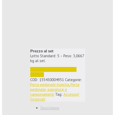
Prezzo al set
Lotto Standard: 5 – Peso: 3,0667
kg al set.
Accedi per vedere i prezzi e 
ordinare
COD:
155430004951
Categorie:
Porta pedonale inserita
,
Porta
pedonale, sopraluce e
tamponamenti
Tag:
Accessori
Sezionali
Descrizione