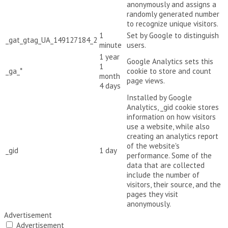
anonymously and assigns a
randomly generated number
to recognize unique visitors.
1
Set by Google to distinguish
_gat_gtag_UA_149127184_2
minute
users.
1 year
Google Analytics sets this
1
_ga_*
cookie to store and count
month
page views.
4 days
Installed by Google
Analytics, _gid cookie stores
information on how visitors
use a website, while also
creating an analytics report
of the website's
_gid
1 day
performance. Some of the
data that are collected
include the number of
visitors, their source, and the
pages they visit
anonymously.
Advertisement
Advertisement