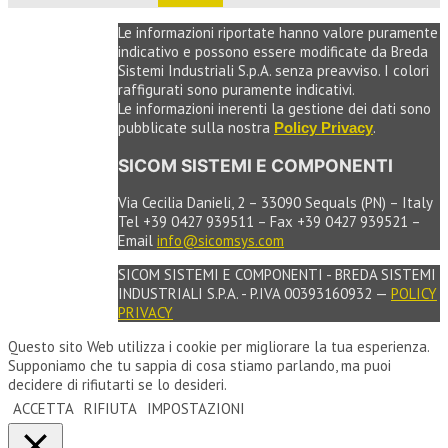
Le informazioni riportate hanno valore puramente
indicativo e possono essere modificate da Breda
Sistemi Industriali S.p.A. senza preavviso. I colori
raffigurati sono puramente indicativi.
Le informazioni inerenti la gestione dei dati sono
pubblicate sulla nostra
.
Policy Privacy
SICOM SISTEMI E COMPONENTI
Via Cecilia Danieli, 2 – 33090 Sequals (PN) – Italy
Tel +39 0427 939511 – Fax +39 0427 939521 –
Email
info@sicomsys.com
SICOM SISTEMI E COMPONENTI - BREDA SISTEMI
INDUSTRIALI S.P.A. - P.IVA 00393160932 —
POLICY
PRIVACY
Questo sito Web utilizza i cookie per migliorare la tua esperienza.
Supponiamo che tu sappia di cosa stiamo parlando, ma puoi
decidere di rifiutarti se lo desideri.
ACCETTA
RIFIUTA
IMPOSTAZIONI