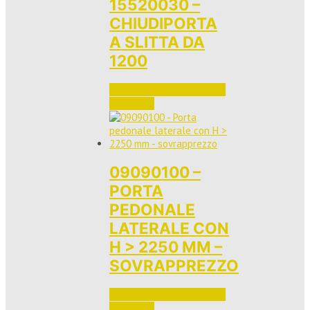
15520030 –
CHIUDIPORTA
A SLITTA DA
1200
Accedi per vedere i prezzi 
e ordinare
09090100 –
PORTA
PEDONALE
LATERALE CON
H > 2250 MM –
SOVRAPPREZZO
Accedi per vedere i prezzi 
e ordinare