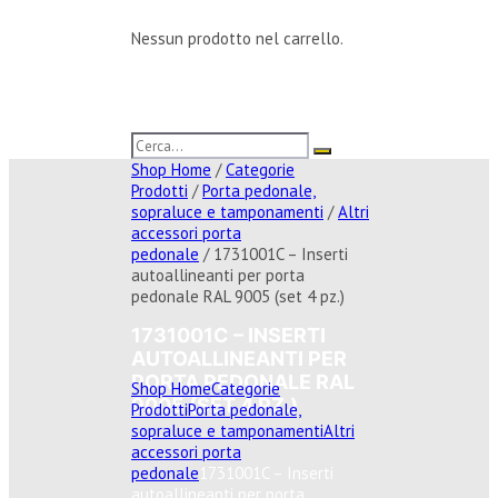
Nessun prodotto nel carrello.
Shop Home
/
Categorie
Prodotti
/
Porta pedonale,
sopraluce e tamponamenti
/
Altri
accessori porta
pedonale
/ 1731001C – Inserti
autoallineanti per porta
pedonale RAL 9005 (set 4 pz.)
1731001C – INSERTI
AUTOALLINEANTI PER
PORTA PEDONALE RAL
Shop Home
Categorie
9005 (SET 4 PZ.)
Prodotti
Porta pedonale,
sopraluce e tamponamenti
Altri
accessori porta
pedonale
1731001C – Inserti
autoallineanti per porta