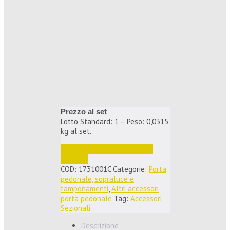
Prezzo al set
Lotto Standard: 1 – Peso: 0,0315
kg al set.
Accedi per vedere i prezzi e 
ordinare
COD:
1731001C
Categorie:
Porta
pedonale, sopraluce e
tamponamenti
,
Altri accessori
porta pedonale
Tag:
Accessori
Sezionali
Descrizione