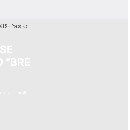
15 – Porta kit
ASE
O “BRE
a kit di profili