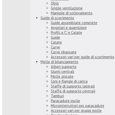
Oblò
Griglie ventilazione
Maniglie di sollevamento
Guide di scorrimento
Guide assemblate complete
Angolari e guarnizioni
Profili a 'C' e Calate
Guide
Calate
Curve
Curve ribassate
Accessori vari per guide di scorrimento
Molle di bilanciamento
Alberi supporto
Giunti centrali
Molle zincate
Coni e flangie di carica
Staffe di supporto laterali
Staffe di supporto centrali
Tamburi
Paracadute molle
Microinterruttori per paracadute
Accessori vari per gruppi molle