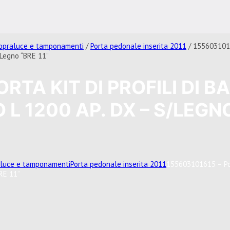
sopraluce e tamponamenti
/
Porta pedonale inserita 2011
/ 1556031016
/Legno “BRE 11”
RTA KIT DI PROFILI DI B
L 1200 AP. DX – S/LEGN
aluce e tamponamenti
Porta pedonale inserita 2011
155603101615 – Port
RE 11”