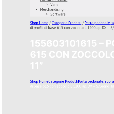
Varie
Merchandising
Software
Shop Home
/
Categorie Prodotti
/
Porta pedonale, 
di profili di base 615 con zoccolo L 1200 ap. DX – S
155603101615 – PO
615 CON ZOCCOLO 
11”
Shop Home
Categorie Prodotti
Porta pedonale, sopr
di base 615 con zoccolo L 1200 ap. DX – S/Legno “B