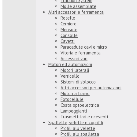
Traction System
Molle assemblate
Altri accessori e ferramenta
Rotelle
Cerniere
Mensole
Consolle
Cavetti
Paracadute cavi e micro
Viteria e ferramenta
Accessori vari
Motori ed automazioni
Motori laterali
Verricello
Sistemi di sblocco
Altri accessori per automazioni
Motori a traino
Fotocellule
Costa optoelettrica
Lampeggianti
Trasmettitori e riceventi
Spallette, velette e coprifili
Profili alu velette
Profili alu spalletta