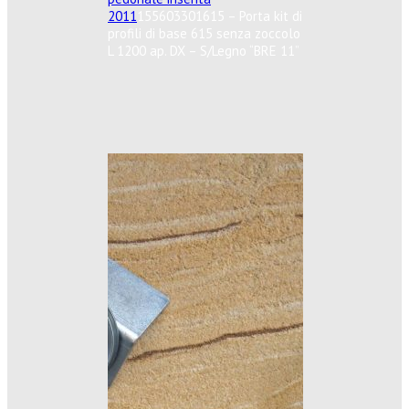
2011
155603301615 – Porta kit di
profili di base 615 senza zoccolo
L 1200 ap. DX – S/Legno “BRE 11”