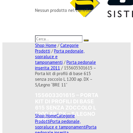
Nessun prodotto nel carrello.
Shop Home
/
Categorie
Prodotti
/
Porta pedonale,
sopraluce e
tamponamenti
/
Porta pedonale
inserita 2011
/ 155603301615 –
Porta kit di profili di base 615
senza zoccolo L 1200 ap. DX –
S/Legno “BRE 11”
155603301615 – PORTA
KIT DI PROFILI DI BASE
615 SENZA ZOCCOLO L
1200 AP. DX – S/LEGNO
Shop Home
Categorie
“BRE 11”
Prodotti
Porta pedonale,
sopraluce e tamponamenti
Porta
pedonale inserita