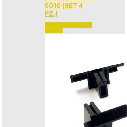
5010 (SET 4
PZ.)
Accedi per vedere i prezzi 
e ordinare