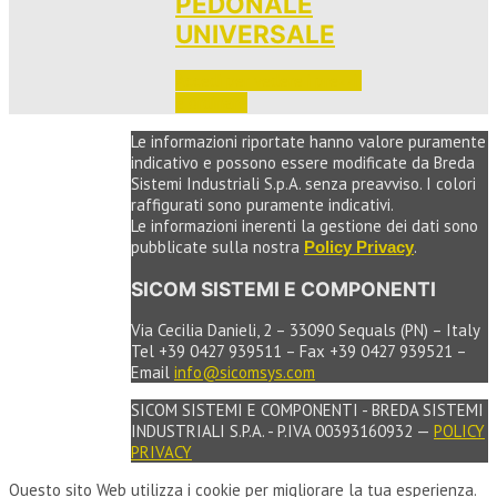
PEDONALE
UNIVERSALE
Accedi per vedere i prezzi 
e ordinare
Le informazioni riportate hanno valore puramente
indicativo e possono essere modificate da Breda
Sistemi Industriali S.p.A. senza preavviso. I colori
raffigurati sono puramente indicativi.
Le informazioni inerenti la gestione dei dati sono
pubblicate sulla nostra
.
Policy Privacy
SICOM SISTEMI E COMPONENTI
Via Cecilia Danieli, 2 – 33090 Sequals (PN) – Italy
Tel +39 0427 939511 – Fax +39 0427 939521 –
Email
info@sicomsys.com
SICOM SISTEMI E COMPONENTI - BREDA SISTEMI
INDUSTRIALI S.P.A. - P.IVA 00393160932 —
POLICY
PRIVACY
Questo sito Web utilizza i cookie per migliorare la tua esperienza.