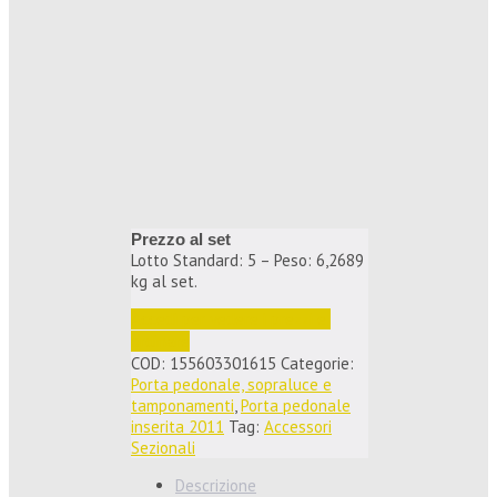
Prezzo al set
Lotto Standard: 5 – Peso: 6,2689
kg al set.
Accedi per vedere i prezzi e 
ordinare
COD:
155603301615
Categorie:
Porta pedonale, sopraluce e
tamponamenti
,
Porta pedonale
inserita 2011
Tag:
Accessori
Sezionali
Descrizione