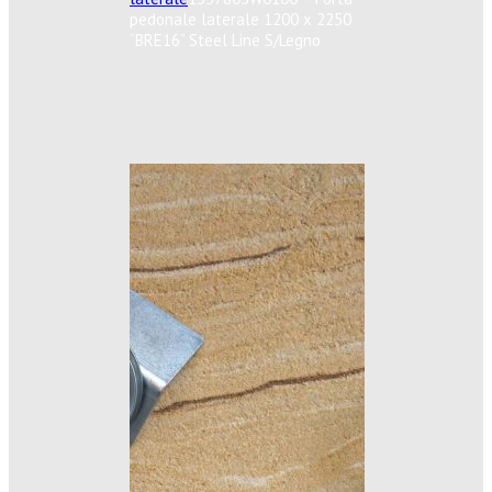
pedonale laterale 1200 x 2250
“BRE16” Steel Line S/Legno