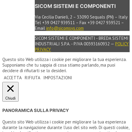
SICOM SISTEMI E COMPONENTI
Via Cecilia Danieli, 2 – 33090 Sequals (PN) – Italy
Tel +39 0427 939511 – Fax +39 0427 939521 –
Email
info@sicomsys.com
SICOM SISTEMI E COMPONENTI - BREDA SISTEMI
INDUSTRIALI S.P.A. - P.IVA 00393160932 —
POLICY
PRIVACY
Questo sito Web utilizza i cookie per migliorare la tua esperienza.
Supponiamo che tu sappia di cosa stiamo parlando, ma puoi
decidere di rifiutarti se lo desideri.
ACCETTA
RIFIUTA
IMPOSTAZIONI
Chiudi
PANORAMICA SULLA PRIVACY
Questo sito Web utilizza i cookie per migliorare la tua esperienza
durante la navigazione durante l'uso del sito web. Di questi cookie,