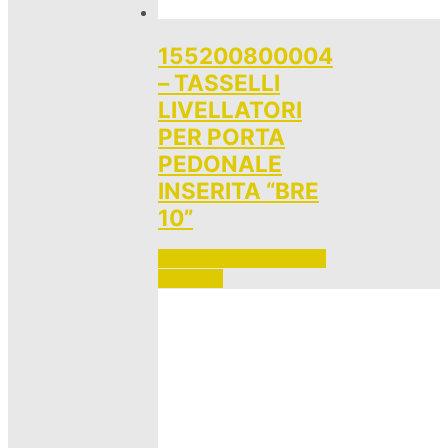
155200800004
– TASSELLI
LIVELLATORI
PER PORTA
PEDONALE
INSERITA “BRE
10”
Accedi per vedere i prezzi 
e ordinare