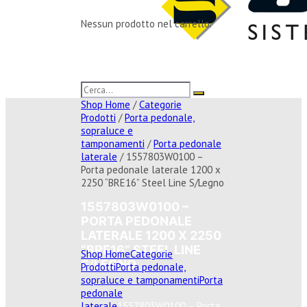
Nessun prodotto nel carrello.
Shop Home
/
Categorie
Prodotti
/
Porta pedonale,
sopraluce e
tamponamenti
/
Porta pedonale
laterale
/ 1557803W0100 –
Porta pedonale laterale 1200 x
2250 “BRE16” Steel Line S/Legno
1557803W0100 –
PORTA PEDONALE
LATERALE 1200 X 2250
“BRE16” STEEL LINE
Shop Home
Categorie
S/LEGNO
Prodotti
Porta pedonale,
sopraluce e tamponamenti
Porta
pedonale
laterale
1557803W0100 – Porta