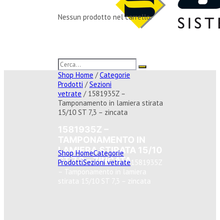
Nessun prodotto nel carrello.
Shop Home
/
Categorie
Prodotti
/
Sezioni
vetrate
/ 1581935Z –
Tamponamento in lamiera stirata
15/10 ST 7,3 – zincata
1581935Z –
TAMPONAMENTO IN
LAMIERA STIRATA 15/10
Shop Home
Categorie
ST 7,3 – ZINCATA
Prodotti
Sezioni vetrate
1581935Z
– Tamponamento in lamiera
stirata 15/10 ST 7,3 – zincata