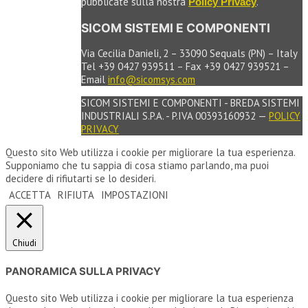
pubblicate sulla nostra
.
Policy Privacy
SICOM SISTEMI E COMPONENTI
Via Cecilia Danieli, 2 – 33090 Sequals (PN) – Italy
Tel +39 0427 939511 – Fax +39 0427 939521 –
Email
info@sicomsys.com
SICOM SISTEMI E COMPONENTI - BREDA SISTEMI
INDUSTRIALI S.P.A. - P.IVA 00393160932 —
POLICY
PRIVACY
Questo sito Web utilizza i cookie per migliorare la tua esperienza.
Supponiamo che tu sappia di cosa stiamo parlando, ma puoi
decidere di rifiutarti se lo desideri.
ACCETTA
RIFIUTA
IMPOSTAZIONI
Chiudi
PANORAMICA SULLA PRIVACY
Questo sito Web utilizza i cookie per migliorare la tua esperienza