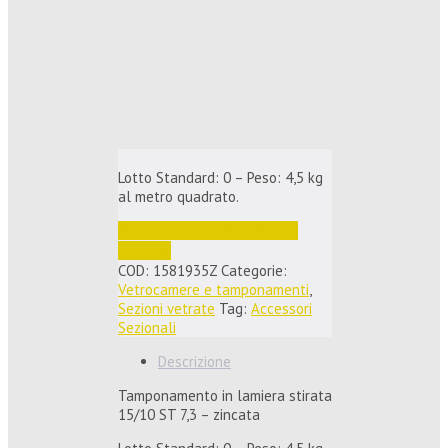
Lotto Standard: 0 – Peso: 4,5 kg
al metro quadrato.
Accedi per vedere i prezzi e 
ordinare
COD:
1581935Z
Categorie:
Vetrocamere e tamponamenti
,
Sezioni vetrate
Tag:
Accessori
Sezionali
Descrizione
Tamponamento in lamiera stirata
15/10 ST 7,3 – zincata