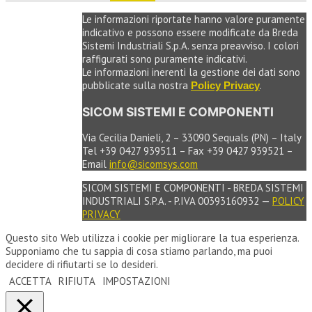
Le informazioni riportate hanno valore puramente
indicativo e possono essere modificate da Breda
Sistemi Industriali S.p.A. senza preavviso. I colori
raffigurati sono puramente indicativi.
Le informazioni inerenti la gestione dei dati sono
pubblicate sulla nostra
.
Policy Privacy
SICOM SISTEMI E COMPONENTI
Via Cecilia Danieli, 2 – 33090 Sequals (PN) – Italy
Tel +39 0427 939511 – Fax +39 0427 939521 –
Email
info@sicomsys.com
SICOM SISTEMI E COMPONENTI - BREDA SISTEMI
INDUSTRIALI S.P.A. - P.IVA 00393160932 —
POLICY
PRIVACY
Questo sito Web utilizza i cookie per migliorare la tua esperienza.
Supponiamo che tu sappia di cosa stiamo parlando, ma puoi
decidere di rifiutarti se lo desideri.
ACCETTA
RIFIUTA
IMPOSTAZIONI