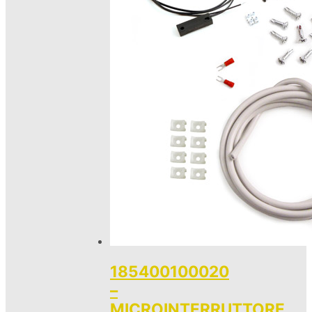
185400100020
–
MICROINTERRUTTORE