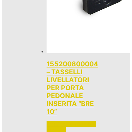
155200800004
– TASSELLI
LIVELLATORI
PER PORTA
PEDONALE
INSERITA “BRE
10”
Accedi per vedere i prezzi 
e ordinare