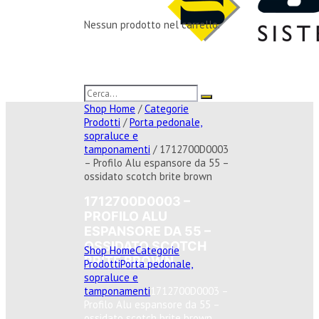
Nessun prodotto nel carrello.
Shop Home
/
Categorie
Prodotti
/
Porta pedonale,
sopraluce e
tamponamenti
/ 1712700D0003
– Profilo Alu espansore da 55 –
ossidato scotch brite brown
1712700D0003 –
PROFILO ALU
ESPANSORE DA 55 –
OSSIDATO SCOTCH
Shop Home
Categorie
BRITE BROWN
Prodotti
Porta pedonale,
sopraluce e
tamponamenti
1712700D0003 –
Profilo Alu espansore da 55 –
ossidato scotch brite brown