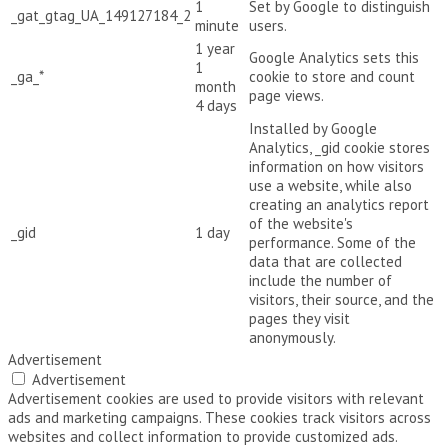
1
Set by Google to distinguish
_gat_gtag_UA_149127184_2
minute
users.
1 year
Google Analytics sets this
1
_ga_*
cookie to store and count
month
page views.
4 days
Installed by Google
Analytics, _gid cookie stores
information on how visitors
use a website, while also
creating an analytics report
of the website's
_gid
1 day
performance. Some of the
data that are collected
include the number of
visitors, their source, and the
pages they visit
anonymously.
Advertisement
Advertisement
Advertisement cookies are used to provide visitors with relevant
ads and marketing campaigns. These cookies track visitors across
websites and collect information to provide customized ads.