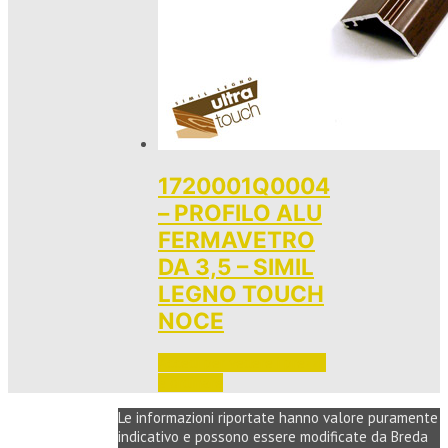
1720001Q0004
– PROFILO ALU
FERMAVETRO
DA 3,5 – SIMIL
LEGNO TOUCH
NOCE
Accedi per vedere i prezzi 
e ordinare
Le informazioni riportate hanno valore puramente
indicativo e possono essere modificate da Breda