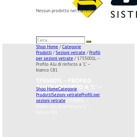
Nessun prodotto nel carrello.
Shop Home
/
Categorie
Prodotti
/
Sezioni vetrate
/
Profili
per sezioni vetrate
/ 1755001L –
Profilo Alu di rinforzo a “L” –
bianco C81
1755001L – PROFILO
ALU DI RINFORZO A “L” –
Shop Home
Categorie
BIANCO C81
Prodotti
Sezioni vetrate
Profili per
sezioni vetrate
1755001L –
Profilo Alu di rinforzo a “L” –
bianco C81