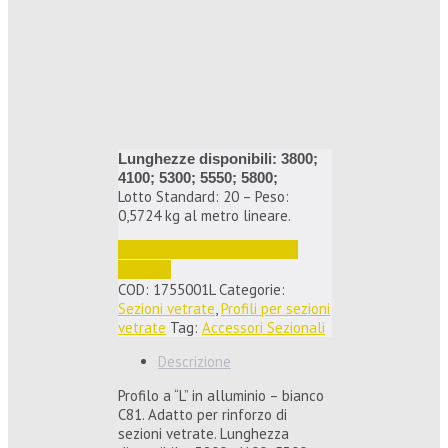
Lunghezze disponibili: 3800;
4100; 5300; 5550; 5800;
Lotto Standard: 20 – Peso:
0,5724 kg al metro lineare.
Accedi per vedere i prezzi e 
ordinare
COD:
1755001L
Categorie:
Sezioni vetrate
,
Profili per sezioni
vetrate
Tag:
Accessori Sezionali
Descrizione
Profilo a “L” in alluminio – bianco
C81. Adatto per rinforzo di
sezioni vetrate. Lunghezza