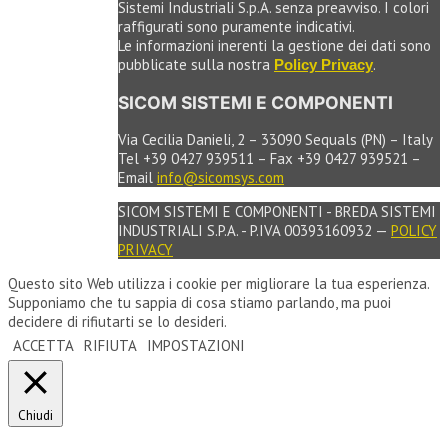
Sistemi Industriali S.p.A. senza preavviso. I colori
raffigurati sono puramente indicativi.
Le informazioni inerenti la gestione dei dati sono
pubblicate sulla nostra
.
Policy Privacy
SICOM SISTEMI E COMPONENTI
Via Cecilia Danieli, 2 – 33090 Sequals (PN) – Italy
Tel +39 0427 939511 – Fax +39 0427 939521 –
Email
info@sicomsys.com
SICOM SISTEMI E COMPONENTI - BREDA SISTEMI
INDUSTRIALI S.P.A. - P.IVA 00393160932 —
POLICY
PRIVACY
Questo sito Web utilizza i cookie per migliorare la tua esperienza.
Supponiamo che tu sappia di cosa stiamo parlando, ma puoi
decidere di rifiutarti se lo desideri.
ACCETTA
RIFIUTA
IMPOSTAZIONI
Chiudi