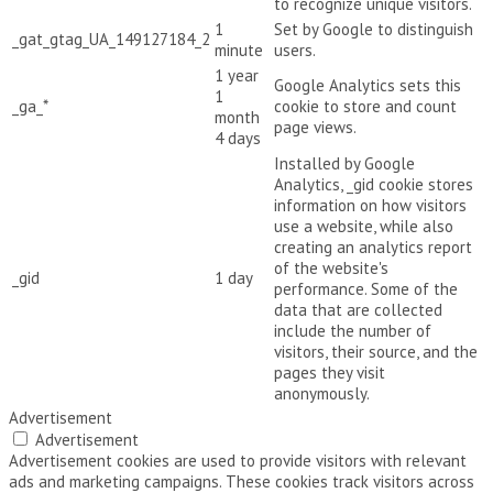
to recognize unique visitors.
1
Set by Google to distinguish
_gat_gtag_UA_149127184_2
minute
users.
1 year
Google Analytics sets this
1
_ga_*
cookie to store and count
month
page views.
4 days
Installed by Google
Analytics, _gid cookie stores
information on how visitors
use a website, while also
creating an analytics report
of the website's
_gid
1 day
performance. Some of the
data that are collected
include the number of
visitors, their source, and the
pages they visit
anonymously.
Advertisement
Advertisement
Advertisement cookies are used to provide visitors with relevant
ads and marketing campaigns. These cookies track visitors across