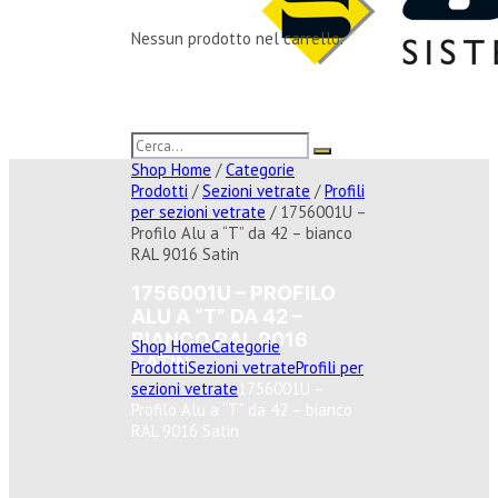
Nessun prodotto nel carrello.
Shop Home
/
Categorie
Prodotti
/
Sezioni vetrate
/
Profili
per sezioni vetrate
/ 1756001U –
Profilo Alu a “T” da 42 – bianco
RAL 9016 Satin
1756001U – PROFILO
ALU A “T” DA 42 –
BIANCO RAL 9016
Shop Home
Categorie
SATIN
Prodotti
Sezioni vetrate
Profili per
sezioni vetrate
1756001U –
Profilo Alu a “T” da 42 – bianco
RAL 9016 Satin