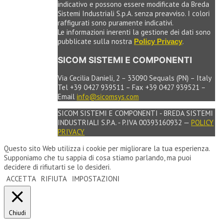
indicativo e possono essere modificate da Breda
Sistemi Industriali S.p.A. senza preavviso. I colori
raffigurati sono puramente indicativi.
Le informazioni inerenti la gestione dei dati sono
pubblicate sulla nostra
.
Policy Privacy
SICOM SISTEMI E COMPONENTI
Via Cecilia Danieli, 2 – 33090 Sequals (PN) – Italy
Tel +39 0427 939511 – Fax +39 0427 939521 –
Email
info@sicomsys.com
SICOM SISTEMI E COMPONENTI - BREDA SISTEMI
INDUSTRIALI S.P.A. - P.IVA 00393160932 —
POLICY
PRIVACY
Questo sito Web utilizza i cookie per migliorare la tua esperienza.
Supponiamo che tu sappia di cosa stiamo parlando, ma puoi
decidere di rifiutarti se lo desideri.
ACCETTA
RIFIUTA
IMPOSTAZIONI
Chiudi