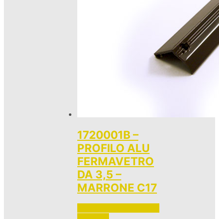
1720001B –
PROFILO ALU
FERMAVETRO
DA 3,5 –
MARRONE C17
Accedi per vedere i prezzi 
e ordinare