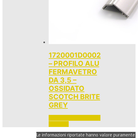
1720001D0002
– PROFILO ALU
FERMAVETRO
DA 3,5 –
OSSIDATO
SCOTCH BRITE
GREY
Accedi per vedere i prezzi 
e ordinare
Le informazioni riportate hanno valore puramente